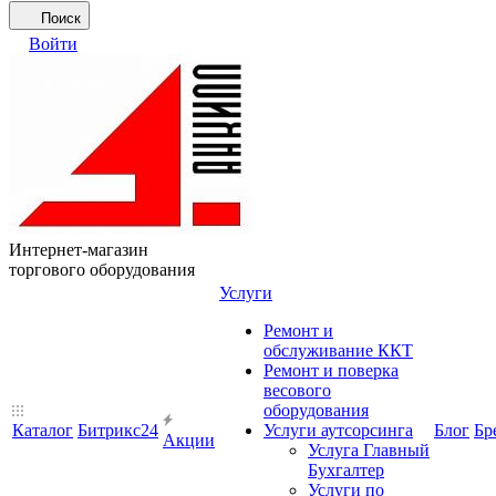
Поиск
Войти
Интернет-магазин
торгового оборудования
Услуги
Ремонт и
обслуживание ККТ
Ремонт и поверка
весового
оборудования
Каталог
Битрикс24
Услуги аутсорсинга
Блог
Бр
Акции
Услуга Главный
Бухгалтер
Услуги по