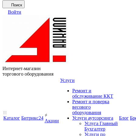
Поиск
Войти
Интернет-магазин
торгового оборудования
Услуги
Ремонт и
обслуживание ККТ
Ремонт и поверка
весового
оборудования
Каталог
Битрикс24
Услуги аутсорсинга
Блог
Бр
Акции
Услуга Главный
Бухгалтер
Услуги по