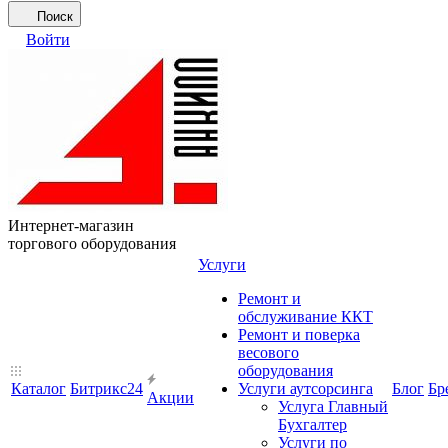
Поиск
Войти
Интернет-магазин
торгового оборудования
Услуги
Ремонт и
обслуживание ККТ
Ремонт и поверка
весового
оборудования
Каталог
Битрикс24
Услуги аутсорсинга
Блог
Бр
Акции
Услуга Главный
Бухгалтер
Услуги по