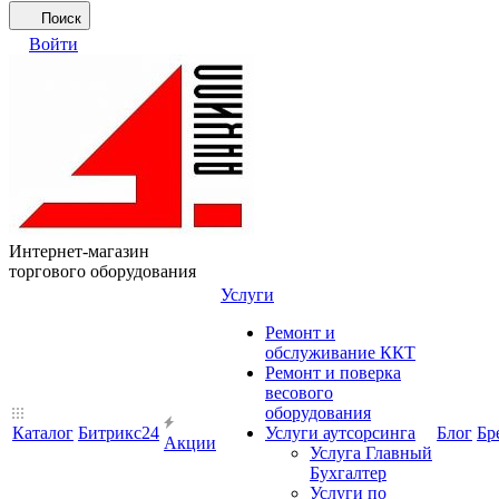
Поиск
Войти
Интернет-магазин
торгового оборудования
Услуги
Ремонт и
обслуживание ККТ
Ремонт и поверка
весового
оборудования
Каталог
Битрикс24
Услуги аутсорсинга
Блог
Бр
Акции
Услуга Главный
Бухгалтер
Услуги по