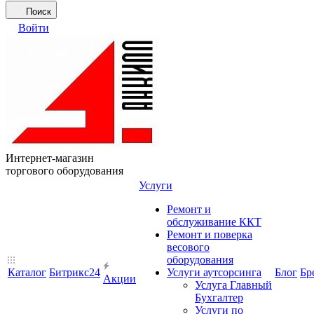
Поиск
Войти
Интернет-магазин
торгового оборудования
Услуги
Ремонт и
обслуживание ККТ
Ремонт и поверка
весового
оборудования
Каталог
Битрикс24
Услуги аутсорсинга
Блог
Бр
Акции
Услуга Главный
Бухгалтер
Услуги по