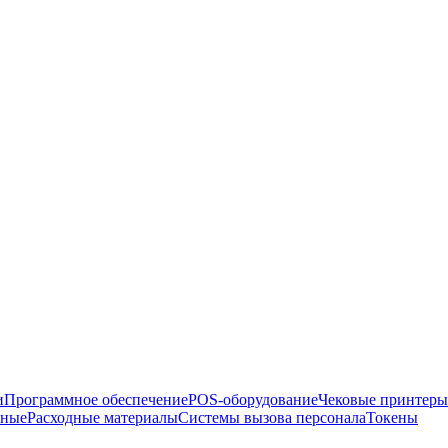
и
Программное обеспечение
POS-оборудование
Чековые принтеры
рные
Расходные материалы
Системы вызова персонала
Токены