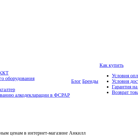
Как купить
 ККТ
Условия оп
го оборудования
Блог
Бренды
Условия дос
Гарантия на
хгалтер
Возврат тов
ованию алкодекларации в ФСРАР
дным ценам в интернет-магазине Анкилл