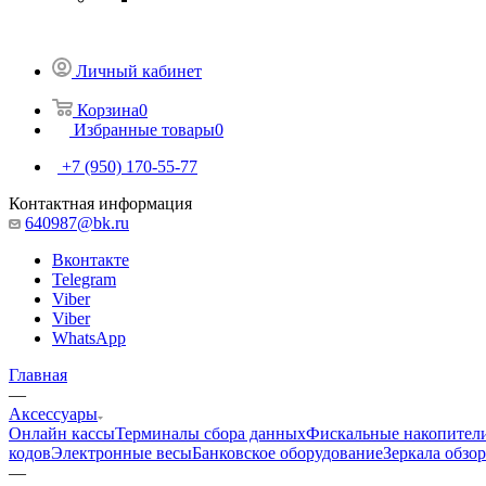
Личный кабинет
Корзина
0
Избранные товары
0
+7 (950) 170-55-77
Контактная информация
640987@bk.ru
Вконтакте
Telegram
Viber
Viber
WhatsApp
Главная
—
Аксессуары
Онлайн кассы
Терминалы сбора данных
Фискальные накопител
кодов
Электронные весы
Банковское оборудование
Зеркала обзо
—