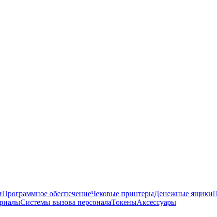
и
Программное обеспечение
Чековые принтеры
Денежные ящики
П
ериалы
Системы вызова персонала
Токены
Аксессуары