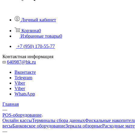
Личный кабинет
Корзина
0
Избранные товары
0
+7 (950) 170-55-77
Контактная информация
640987@bk.ru
Вконтакте
Telegram
Viber
Viber
WhatsApp
Главная
—
POS-оборудование
Онлайн кассы
Терминалы сбора данных
Фискальные накопител
весы
Банковское оборудование
Зеркала обзорные
Расходные мат
—