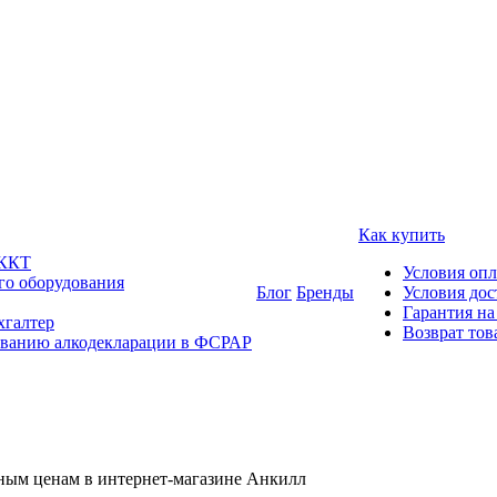
Как купить
 ККТ
Условия оп
го оборудования
Блог
Бренды
Условия дос
Гарантия на
хгалтер
Возврат тов
ованию алкодекларации в ФСРАР
дным ценам в интернет-магазине Анкилл