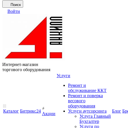
Поиск
Войти
Интернет-магазин
торгового оборудования
Услуги
Ремонт и
обслуживание ККТ
Ремонт и поверка
весового
оборудования
Каталог
Битрикс24
Услуги аутсорсинга
Блог
Бр
Акции
Услуга Главный
Бухгалтер
Услуги по