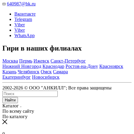
640987@bk.ru
Вконтакте
Telegram
Viber
Viber
WhatsApp
Гири в наших филиалах
Москва
Пермь
Ижевск
Санкт-Петербург
Нижний Новгород
Краснодар
Ростов-на-Дону
Красноярск
Казань
Челябинск
Омск
Самара
Екатеринбург
Новосибирск
2002-2026 © ООО "АНКИЛЛ"; Все права защищены
Найти
Каталог
По всему сайту
По каталогу
0