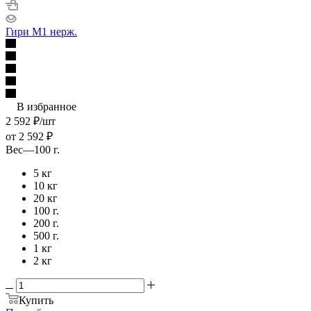
Гири М1 нерж.
В избранное
2 592
₽
/шт
от
2 592 ₽
Вес
—
100 г.
5 кг
10 кг
20 кг
100 г.
200 г.
500 г.
1 кг
2 кг
Купить