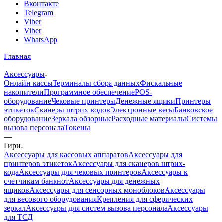
Вконтакте
Telegram
Viber
Viber
WhatsApp
Главная
—
Аксессуары
Онлайн кассы
Терминалы сбора данных
Фискальные
накопители
Программное обеспечение
POS-
оборудование
Чековые принтеры
Денежные ящики
Принтеры
этикеток
Сканеры штрих-кодов
Электронные весы
Банковское
оборудование
Зеркала обзорные
Расходные материалы
Системы
вызова персонала
Токены
—
Гири
Аксессуары для кассовых аппаратов
Аксессуары для
принтеров этикеток
Аксессуары для сканеров штрих-
кода
Аксессуары для чековых принтеров
Аксессуары к
счетчикам банкнот
Аксессуары для денежных
ящиков
Аксессуары для сенсорных моноблоков
Аксессуары
для весового оборудования
Крепления для сферических
зеркал
Аксессуары для систем вызова персонала
Аксессуары
для ТСД