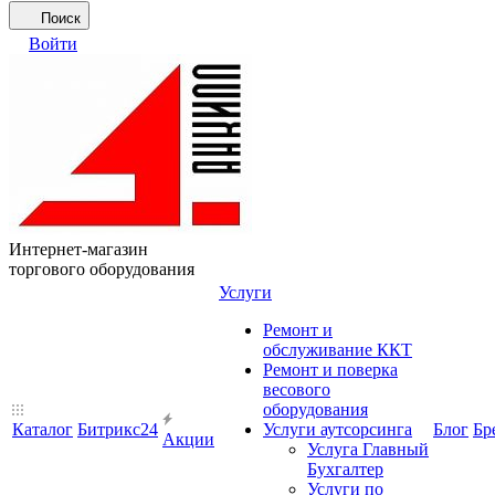
Поиск
Войти
Интернет-магазин
торгового оборудования
Услуги
Ремонт и
обслуживание ККТ
Ремонт и поверка
весового
оборудования
Каталог
Битрикс24
Услуги аутсорсинга
Блог
Бр
Акции
Услуга Главный
Бухгалтер
Услуги по