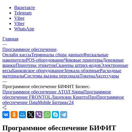
Вконтакте
Telegram
Viber
Viber
WhatsApp
Главная
—
Программное обеспечение
Онлайн кассы
Терминалы сбора данных
Фискальные
накопители
POS-оборудование
Чековые принтеры
Денежные
ящики
Принтеры этикеток
Сканеры штрих-кодов
Электронные
весы
Банковское оборудование
Зеркала обзорные
Расходные
материалы
Системы вызова персонала
Токены
Аксессуары
—
Программное обеспечение БИФИТ Бизнес
Программное обеспечение АТОЛ Sigma
Программное
обеспечение FRONTOL
Лицензии КриптоПро
Программное
обеспечение DataMobile
Битрикс24
Программное обеспечение БИФИТ