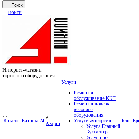
Поиск
Войти
Интернет-магазин
торгового оборудования
Услуги
Ремонт и
обслуживание ККТ
Ремонт и поверка
весового
оборудования
Каталог
Битрикс24
Услуги аутсорсинга
Блог
Бр
Акции
Услуга Главный
Бухгалтер
Услуги по