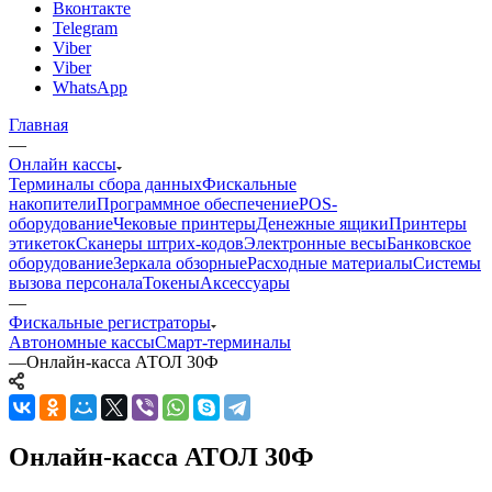
Вконтакте
Telegram
Viber
Viber
WhatsApp
Главная
—
Онлайн кассы
Терминалы сбора данных
Фискальные
накопители
Программное обеспечение
POS-
оборудование
Чековые принтеры
Денежные ящики
Принтеры
этикеток
Сканеры штрих-кодов
Электронные весы
Банковское
оборудование
Зеркала обзорные
Расходные материалы
Системы
вызова персонала
Токены
Аксессуары
—
Фискальные регистраторы
Автономные кассы
Смарт-терминалы
—
Онлайн-касса АТОЛ 30Ф
Онлайн-касса АТОЛ 30Ф