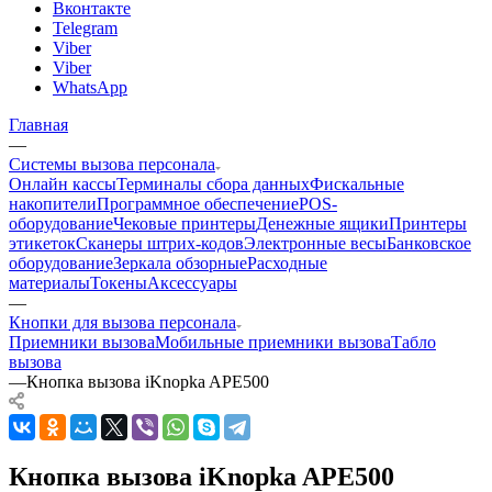
Вконтакте
Telegram
Viber
Viber
WhatsApp
Главная
—
Системы вызова персонала
Онлайн кассы
Терминалы сбора данных
Фискальные
накопители
Программное обеспечение
POS-
оборудование
Чековые принтеры
Денежные ящики
Принтеры
этикеток
Сканеры штрих-кодов
Электронные весы
Банковское
оборудование
Зеркала обзорные
Расходные
материалы
Токены
Аксессуары
—
Кнопки для вызова персонала
Приемники вызова
Мобильные приемники вызова
Табло
вызова
—
Кнопка вызова iKnopka APE500
Кнопка вызова iKnopka APE500