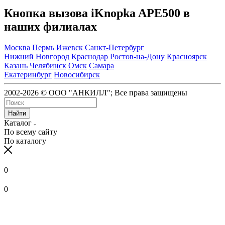
Кнопка вызова iKnopka APE500 в
наших филиалах
Москва
Пермь
Ижевск
Санкт-Петербург
Нижний Новгород
Краснодар
Ростов-на-Дону
Красноярск
Казань
Челябинск
Омск
Самара
Екатеринбург
Новосибирск
2002-2026 © ООО "АНКИЛЛ"; Все права защищены
Найти
Каталог
По всему сайту
По каталогу
0
0