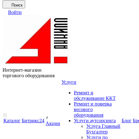
Поиск
Войти
Интернет-магазин
торгового оборудования
Услуги
Ремонт и
обслуживание ККТ
Ремонт и поверка
весового
оборудования
Каталог
Битрикс24
Услуги аутсорсинга
Блог
Бр
Акции
Услуга Главный
Бухгалтер
Услуги по